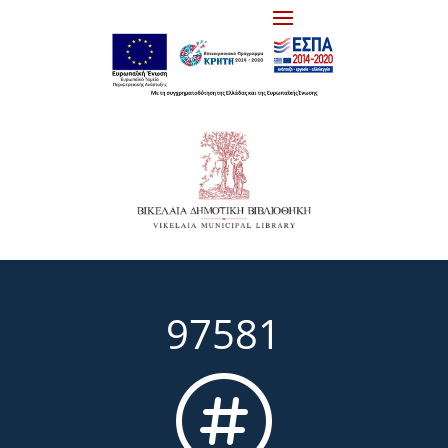
97581
