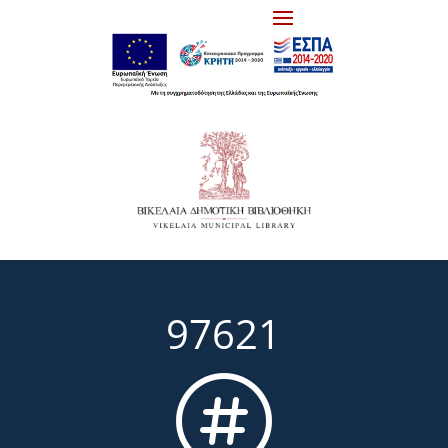
97621
