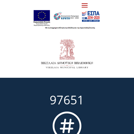
97651
