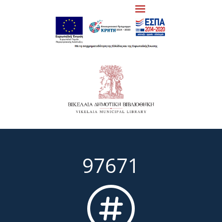
97671
