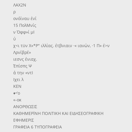
ΛΑΧ2Ν
ρ
ονόίναυ ένΐ
15 ΠολΜνίς
ν Όφφ»ί μΙ
ύ
χ<ι τϋν Χ«*Ρ" ιλλίας. έτβνιαιν ·« ιανών, ·1 Π» έ>ν
Λρνΐβρέ»
ιεσνς ένιαχ.
Έπίσπς Ψ
ά την «ντΙ
Ιχει λ
ΚΕΝ
♦•'ο
«-οκ
ΑΝΟΡΘΩΣΙΣ
ΚΑΘΗΜΕΡΪΝΗ ΠΟΛΙΤΙΚΗ ΚΑΙ ΕΙΔΗΣΕΟΓΡΑΦΙΚΗ
ΕΦΗΜΕΡΙΣ
ΓΡΑΦΕΙΑ 6 ΤΥΠΟΓΡΑΦΕΙΑ