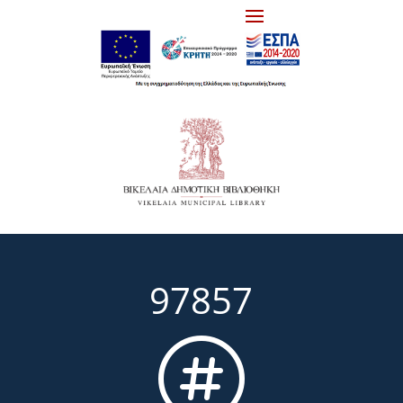
97857
