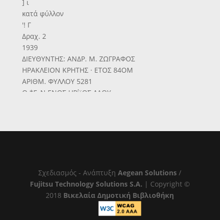
] ι
κατά φύλλον
'! Γ
Δραχ. 2
1939
ΔΙΕΥΘΥΝΤΗΣ: ΑΝΔΡ. Μ. ΖΩΓΡΑΦΟΣ
ΗΡΑΚΛΕΙΟΝ ΚΡΗΤΗΣ · ΕΤΟΣ 84ΟΜ
ΑΡΙΘΜ. ΦΥΛΛΟΥ 5281
Ο *Γ«Ν ΕΝΟΣ ΗΡίϊΟΣ ΛΑΟΥ
"Οσάκις ή πίεσις των εχθρικήν δυνάμεων
έξηναγκαζε τον Πολωνικόν στρατόν είς ύποχώρησιν
ούτος κατέβτρε
φε τάς γεφύςας των ποταμών διά νά δυσχεράνχι τάς
εχθρικάς κινήσεις, Ανωτέρω Γερμανοί στρατιώται
έπιβΐ""'
είς εΐδικάς σχεδίας διά νά διεκπεραιωθοΰν είς την
Σχεδιασμός - Ανάπτυξη
Aegean Solutions
/
άλλην όχθην τοϋ Βιστούλα.
Fujitsu Technology Solutions S.A.
| Copyright ©
Βαίνουν
2018
Βικελαία Δημοτική Βιβλιοθήκη
Τα Κράτος πού έλάγιοε
άλλά δέν άπέκσμε νάνθίσταται