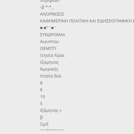
πυροβολι·
-β *·*_
ΑΝΟΡΘΩΣΙΣ
ΚΑΘΗΜΕΡΙΝΗ ΠΟΛΙΤΙΚΗ ΚΑΙ ΕΙΔΗΣΕΟΓΡΑΦΙΚΗ
■ ■'' '·■ '
ΣΥΝΔΡΟΜΑΙι
Αιγυπτου
ΟΕΜΠΤΪ
ίτησία λίραι
ίξαμηνος
Άμερικής
Ιτησία δολ.
8
8
10
5
Ιξάμηνος »
β
ΐΐμή
ΟΚΤΩΒΡΙΟΥ