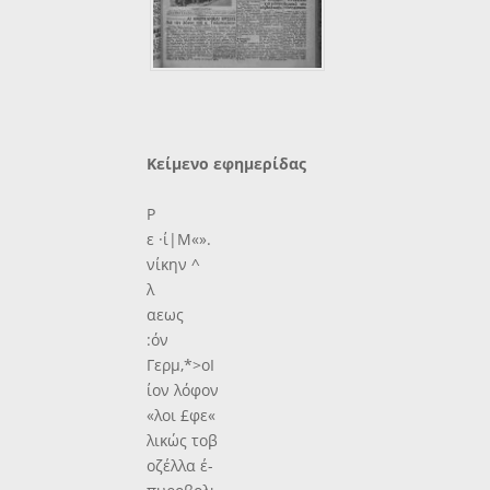
Κείμενο εφημερίδας
Ρ
ε ·ί|Μ«».
νίκην ^
λ
αεως
:όν
Γερμ,*>οΙ
ίον λόφον
«λοι £φε«
λικώς τοβ
οζέλλα έ-