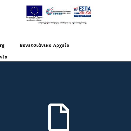
rg
Βενετσιάνικο Αρχείο
νία
