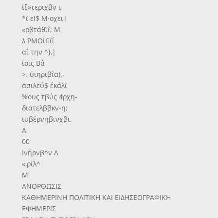
ίξ»τεριχβν ι
*ϊ εΙ$ Μ·οχει|
«ρβτάθϊΐ; Μ
λ ΡΜΟίΙϊΐί
αί την ^},|
ίοις Βά
>. ύιηριβΐα).-
ασιλεύ$ έκάλΐ
%ους τβύς 4ρχη-
διατελββκν-η;
ιυβέρνηβινχβι.
Α
00
Ινήρνβ^ν Λ
«,ρΐλ^
Μ'
ΑΝΟΡΘΩΣΙΣ
ΚΑΘΗΜΕΡΙΝΗ ΠΟΛΙΤΙΚΗ ΚΑΙ ΕΙΔΗΣΕΟΓΡΑΦΙΚΗ
ΕΦΗΜΕΡΙΣ