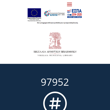
97952
