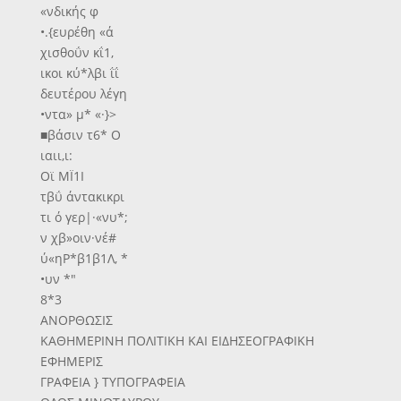
«νδικής φ
•.{ευρέθη «ά
χισθοΰν κΐ1,
ικοι κύ*λβι ΐΐ
δευτέρου λέγη
•ντα» μ* «·}>
■βάσιν τ6* Ο
ιαιι,ι:
Οϊ ΜΪ1Ι
τβΰ άντακικρι
τι ό γερ|·«νυ*;
ν χβ»οιν·νέ#
ύ«ηΡ*β1β1Λ, *
•υν *"
8*3
ΑΝΟΡΘΩΣΙΣ
ΚΑΘΗΜΕΡΙΝΗ ΠΟΛΙΤΙΚΗ ΚΑΙ ΕΙΔΗΣΕΟΓΡΑΦΙΚΗ
ΕΦΗΜΕΡΙΣ
ΓΡΑΦΕΙΑ } ΤΥΠΟΓΡΑΦΕΙΑ