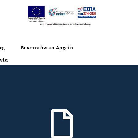
rg
Βενετσιάνικο Αρχείο
νία
