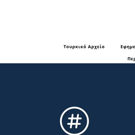
Τουρκικό Αρχείο
Εφημε
Πε
