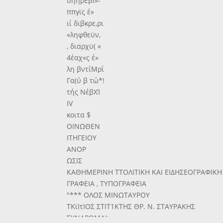
ύηηρΕβΙ»-
ππγϊς έ»
ιί διβκρε,ρι
«ληφθεϋν,
, διαρχϋ( «
4έαχ«ς έ»
λη βντΐΜρΐ
Γα(ύ β τώ*!
τής ΝέβΧΊ
IV
κοιτα $
ΟΙΝΩΘΕΝ
ΙΤΗΓΕΙΟΥ
ΑΝΟΡ
ΩΣΙΣ
ΚΑΘΗΜΕΡΙΝΗ ΤΤΟΛΙΤΙΚΗ ΚΑΙ ΕΙΔΗΣΕΟΓΡΑΦΙΚ
ΓΡΑΦΕΙΑ , ΤΥΠΟΓΡΑΦΕΙΑ
"*** ΟΛΟΣ ΜΙΝΩΤΑΥΡΟΥ
ΤΚϊΙτΙΟΣ ΣΤΙΤ1ΚΤΗΣ ΘΡ. Ν. ΣΤΑΥΡΑΚΗΣ
ΣΥΝΑΡΟΜΑΙι