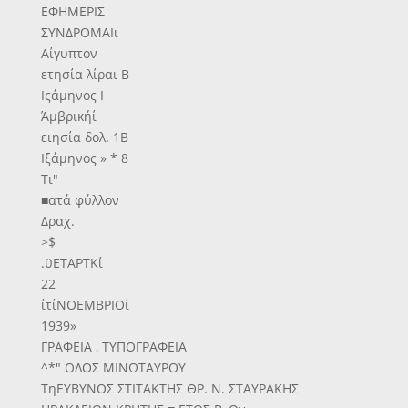
ΕΦΗΜΕΡΙΣ
ΣΥΝΔΡΟΜΑΙι
Αίγυπτον
ετησία λίραι Β
Ιςάμηνος Ι
Άμβρικήί
ειησία δολ. 1Β
Ιξάμηνος » * 8
Τι"
■ατά φύλλον
Δραχ.
>$
.ϋΕΤΑΡΤΚί
22
ίτΐΝΟΕΜΒΡΙΟί
1939»
ΓΡΑΦΕΙΑ , ΤΥΠΟΓΡΑΦΕΙΑ
^*" ΟΛΟΣ ΜΙΝΩΤΑΥΡΟΥ
ΤηΕΥΒΥΝΟΣ ΣΤΙΤΑΚΤΗΣ ΘΡ. Ν. ΣΤΑΥΡΑΚΗΣ