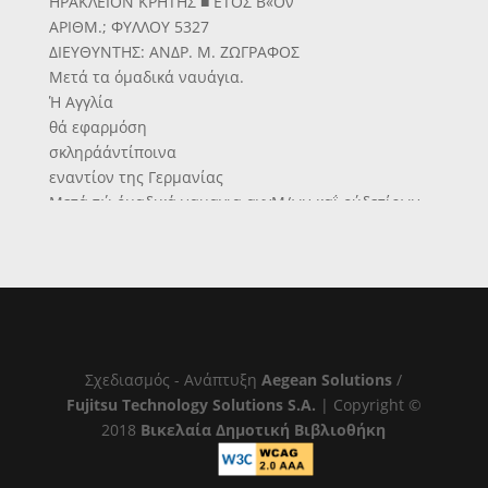
ΗΡΑΚΛΕΙΟΝ ΚΡΗΤΗΣ ■ ΕΤΟΣ Β«Ον
ΑΡΙΘΜ.; ΦΥΛΛΟΥ 5327
ΔΙΕΥΘΥΝΤΗΣ: ΑΝΔΡ. Μ. ΖΩΓΡΑΦΟΣ
Μετά τα όμαδικά ναυάγια.
Ή Αγγλία
θά εφαρμόση
σκληράάντίποινα
εναντίον της Γερμανίας
Μετά τώ όμαδικά ναυαγια αγγΜ/ων καΐ ούδετίρων
σκσφων έκ προσκροχ.
οεο>ν είς Γερμανικας νάρκας τό Βρεττανικόν
ναυαρχεΐον ένετεινε. τα με-τρα
ασφαλείας καί εκκαθαρίσεως των θαλασσών <5πο τα
γερμανικα ύποβρυχια και τάς ναρκοθέτιδας. Είς την
είκόνα μας, άγγλικα άντιτορπιλΛΐκά, περιπολοϋντα
είς την Βόρειον Θάλασοαν. ΛΟΝΔΙΝΟΝ 21 Ν)βρίου (Ι
Σχεδιασμός - Ανάπτυξη
Aegean Solutions
/
διαιτέρα ύπηοεσΐα).— Ή υπό θέσις των όμαδικών
Fujitsu Technology Solutions S.A.
| Copyright ©
νσυαγίων έμπορικών σκσφών έξακολου θεΐ ν'
2018
Βικελαία Δημοτική Βιβλιοθήκη
άπασχολβ καί σήμερον τούς ναυτικούς κύκλους κα
θώς καί τάς εφημερίδας. Ώς γνωστόν, ή Γερμανία