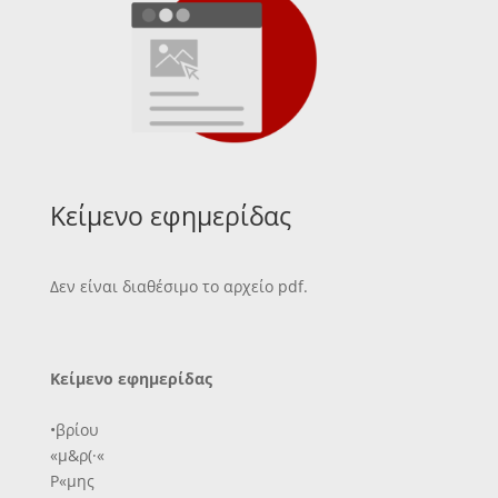
Κείμενο εφημερίδας
Δεν είναι διαθέσιμο το αρχείο pdf.
Κείμενο εφημερίδας
•βρίου
«μ&ρ(·«
Ρ«μης