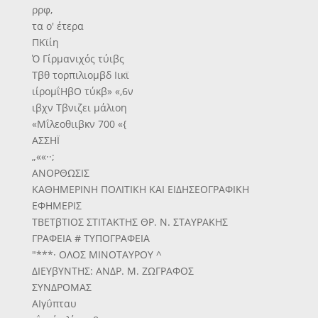
ρρφ,
τα ο' έτερα
ΠΚϊίη
Ό Γίρμανιχός τύιβς
Τβθ τορπιλιομβδ Ιικϊ
ιίρομΐΗβΟ τύκβ» «,6ν
ιβχν Τβνιζει μάλιοη
«Μΐλεοθιιβκν 700 «{
ΑΣΣΗΪ
„««··;
ΑΝΟΡΘΩΣΙΣ
ΚΑΘΗΜΕΡΙΝΗ ΠΟΛΙΤΙΚΗ ΚΑΙ ΕΙΔΗΣΕΟΓΡΑΦΙΚΗ
ΕΦΗΜΕΡΙΣ
ΤΒΕΤβΤΙΟΣ ΣΤΙΤΑΚΤΗΣ ΘΡ. Ν. ΣΤΑΥΡΑΚΗΣ
ΓΡΑΦΕΙΑ # ΤΥΠΟΓΡΑΦΕΙΑ
"***· ΟΛΟΣ ΜΙΝΟΤΑΥΡΟΥ ^
ΔΙΕΥβΥΝΤΗΣ: ΑΝΔΡ. Μ. ΖΩΓΡΑΦΟΣ
ΣΥΝΔΡΟΜΑΣ
ΑΙγΰπταυ