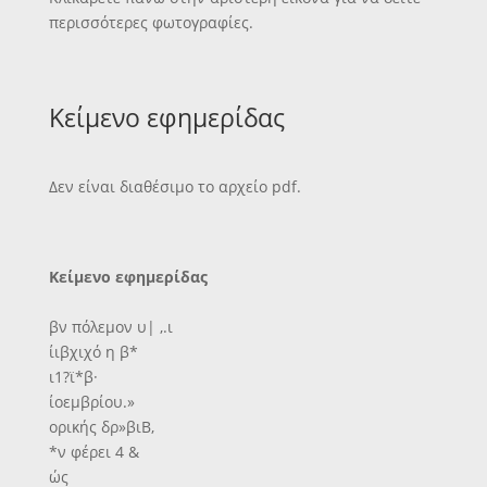
περισσότερες φωτογραφίες.
Κείμενο εφημερίδας
Δεν είναι διαθέσιμο το αρχείο pdf.
Κείμενο εφημερίδας
βν πόλεμον υ| ,.ι
ίιβχιχό η β*
ι1?ϊ*β·
ίοεμβρίου.»
ορικής δρ»βιΒ,
*ν φέρει 4 &
ώς