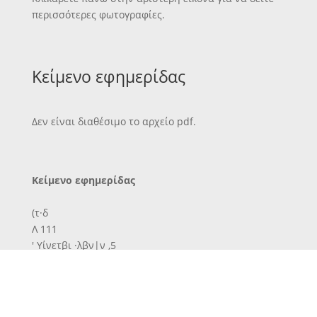
περισσότερες φωτογραφίες.
Κείμενο εφημερίδας
Δεν είναι διαθέσιμο το αρχείο pdf.
Κείμενο εφημερίδας
(τ·δ
Λ 111
' Υίνετβι ·λβν|ν ,5
τ«$ ένιοχώο
$
<τ«χ«§«ν ρί ,ύ βεβχι.δν κ Η Μβί(,?}ίι |4 το ΝΚΪιΝΙ >(ου
<1δ. υκηριΐν)· ημα έκ Λονδίνω έ»· Ηθν ■τμ*κλ·ι·νιιπα·