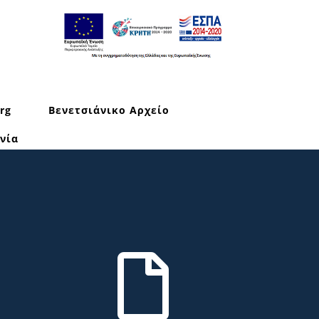
rg
Βενετσιάνικο Αρχείο
νία
