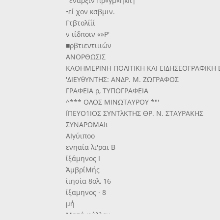
' έναρξιν πρ«γμ«ηκΙί|
•εί χον κσβμιν.
Γτβτολίΐί
ν ιίδποιν «»Ρ'
■ρβτιεντιιιών
ΑΝΟΡΘΩΣΙΣ
ΚΑΘΗΜΕΡΙΝΗ ΠΟΛΙΤΙΚΗ ΚΑΙ ΕΙΔΗΣΕΟΓΡΑΦΙΚΗ
'ΔΙΕΥθΥΝΤΗΣ: ΑΝΔΡ. Μ. ΖΩΓΡΑΦΟΣ
ΓΡΑΦΕΙΑ ρ, ΤΥΠΟΓΡΑΦΕΙΑ
^*** ΟΛΟΣ ΜΙΝΩΤΑΥΡΟΥ *"'
ΪΠΕΥΟ1ΙΟΣ ΣΥΝΤλΚΤΗΣ ΘΡ. Ν. ΣΤΑΥΡΑΚΗΣ
ΣΥΝΑΡΟΜΑΙι
ΑΙγύιποο
ενηαία λι'ραι Β
ίξάμηνος Ι
ΆμβρΐΜής
ΐιησία 8ολ, 16
ίξαμηνος · 8
μή
Ματά φύλλον