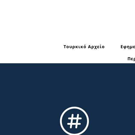
Τουρκικό Αρχείο
Εφημε
Πε
