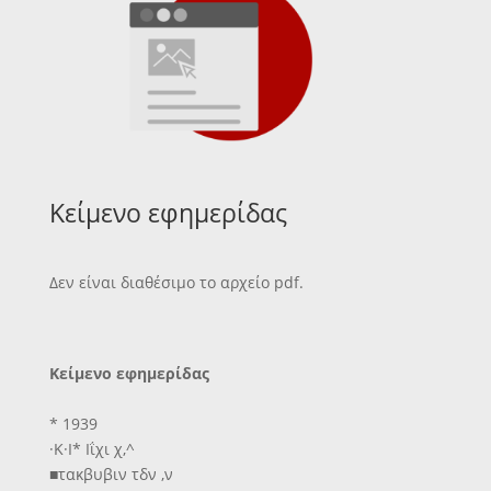
Κείμενο εφημερίδας
Δεν είναι διαθέσιμο το αρχείο pdf.
Κείμενο εφημερίδας
* 1939
·Κ·Ι* Ιΐχι χ,^
■τακβυβιν τδν ,ν