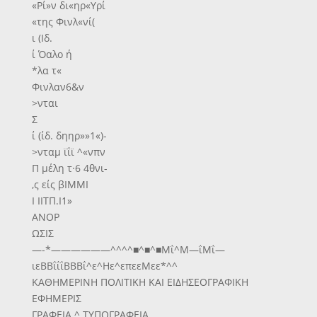
«Ρί»ν δι«ηρ«Υρί
«της Φινλ«νί(
ι (Ιδ.
ί Όαλο ή
*λα τ«
Φινλαν6&ν
>νται
Σ
ί (ίδ. δηηρ»»1«)-
>νταμ ϊΐϊ ^«νπν
Π μέλη τ·6 4θνι-
,ς είς βΙΜΜΙ
Ι ΙΙΤΠ.Ι1»
ΑΝΟΡ
ΩΣΙΣ
—-*——————^^^^■^■^■Μΐ^Μ—ΐΜΐ—
ιεΒΒΐΐΐΒΒΒΐ^ε^Ηε^επεεΜεε*^^
ΚΑΘΗΜΕΡΙΝΗ ΠΟΛΙΤΙΚΗ ΚΑΙ ΕΙΔΗΣΕΟΓΡΑΦΙΚΗ
ΕΦΗΜΕΡΙΣ
ΓΡΑΦΕΙΑ ^ ΤΥΠΟΓΡΑΦΕΙΑ