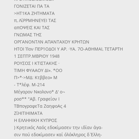
ΓΟΝΙΖΕΤΑΙ ΠΑ ΤΑ
>ΗΤ1ΚΑ ΖΗΤΗΜΑΤΑ
π, ΛΐΡΡΜΗΝΕΥΕΙ ΤΑΣ
απΟΨΕΙΣ ΚΑΙ ΤΑΣ
ΓΝΩΜΑΣ ΤΗΣ
ΟΡΓΑΝΟΝΤΛΝ ΑΠΑΝΤΑΧΟΥ ΚΡΗΤΩΝ
ΗΤΟΙ ΊΊον ΠΕΡ1ΟΔΟΙ Υ ΑΡ. ·ΥΑ. 7Ο-ΑΘΗΜΑΙ, ΤΕΤΑΡΤΗ
1 ΣΕΠΤΡ.ΜΒΡΙΟΥ 1948
ΡΟΥΣΟΣ Ι ΚΤΙΣΤΑΚΗΣ ·
ΤΙΜΗ ΦΥΑΑΟΥ ΔΙ». *ΟΟ
Π>*·>ΜΔ: Κτββεο» Μ
- Τ*λέφ. Μ-214
Μέγαρον Νκολονο* Δ' ο¬
ροσ** "Αβ. Γραφείον Ι
ΤΒπογραφεΤα ΖαηφοΑς 4
ΖΐΗΙΤΙΗΙΜΑΤΑ
Η ΕΛΛΗΗΙΚΗ ΚΥΠΡΟΣ
) Κρητικός Λαός εδοκίμασεν την ιδίαν άγα-
σιν πού εδοκίμασεν καί όλόκληρος δ Έλλη-