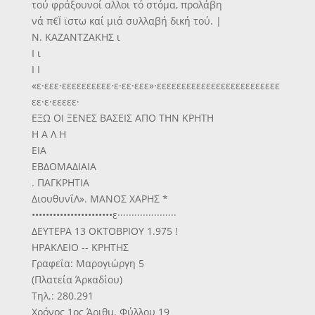
τού φράξουνοί αλλοι τό στόμα, προλάβη
νά π€Ϊ ϊστω καί μιά συλλαβή δική τού. |
Ν. ΚΑΖΑΝΤΖΑΚΗΣ ι
Ι ι
Ι Ι
«ε·εεε·εεεεεεεεεε·ε·εε·εεε»·εεεεεεεεεεεεεεεεεεεεεεεεε
εε·ε·εεεεε·
ΕΞΩ ΟΙ ΞΕΝΕΣ ΒΑΣΕΙΣ ΑΠΟ ΤΗΝ ΚΡΗΤΗ
Η Α Λ Η
ΕΙΑ
ΕΒΔΟΜΑΔΙΑΙΑ
. ΠΑΓΚΡΗΤΙΑ
ΔιουθυνΐΛ». ΜΑΝΟΣ ΧΑΡΗΣ *
•••••••••••••••••••••••ε·····················
ΔΕΥΤΕΡΑ 13 ΟΚΤΟΒΡΙΟΥ 1.975 !
ΗΡΑΚΛΕΙΟ -- ΚΡΗΤΗΣ
Γραφεΐα: Μαρογιώργη 5
(Πλατεία Άρκαδίου)
Τηλ.: 280.291
Χρόνος 1ος Άριθμ. Φύλλου 19