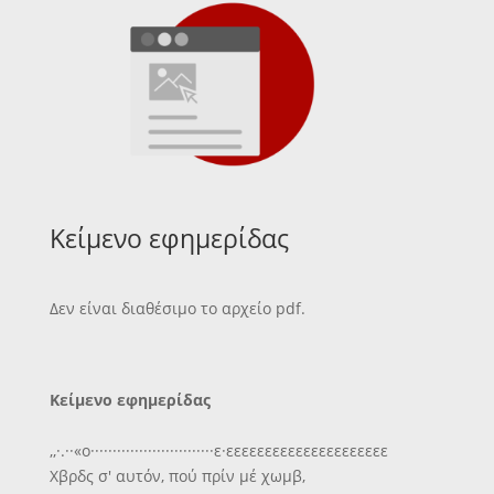
Κείμενο εφημερίδας
Δεν είναι διαθέσιμο το αρχείο pdf.
Κείμενο εφημερίδας
,,·.··«ο····························ε·εεεεεεεεεεεεεεεεεεεεε
Χβρδς σ' αυτόν, πού πρίν μέ χωμβ,