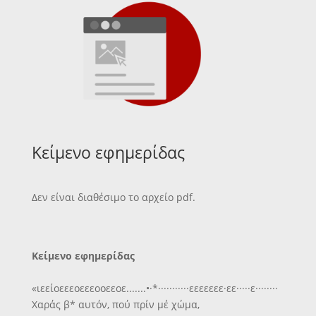
Κείμενο εφημερίδας
Δεν είναι διαθέσιμο το αρχείο pdf.
Κείμενο εφημερίδας
«ιεείοεεεοεεεοοεεοε.......•·*···········εεεεεεε·εε·····ε········
Χαράς β* αυτόν, πού πρίν μέ χώμα,