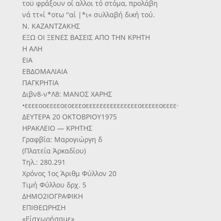
τοϋ φράξουν οί αλλοι τό στόμα, προλάβη
νά ττ«ί *οτω "αί |*ι« συλλαβή δική τού.
Ν. ΚΑΖΑΝΤΖΑΚΗΣ
ΕΞΩ ΟΙ ΞΕΝΕΣ ΒΑΣΕΙΣ ΑΠΟ ΤΗΝ ΚΡΗΤΗ
Η ΑΛΗ
ΕΙΑ
ΕΒΔΟΜΑΛΙΑΙΑ
ΠΑΓΚΡΗΤΙΑ
Διβν8-ν*Λ8: ΜΑΝΟΣ ΧΑΡΗΣ
•εεεεοοεεεεοεοεεεοεεεεεεεεεεεεεεεοεεεεεοεεεε·
ΔΕΥΤΕΡΑ 20 ΟΚΤΟΒΡΙΟΥ1975
ΗΡΑΚΛΕΙΟ — ΚΡΗΤΗΣ
Γραφβΐα: Μαρογιώργη δ
(Πλατεία Άρκαδίου)
Τηλ.: 280.291
Χρόνος 1ος Άριθμ Φύλλον 20
Τιμή Φΰλλου δρχ. 5
ΔΗΜΟ2ΙΟΓΡΑΦΙΚΗ
ΕΠΙΘΕΩΡΗΣΗ
«Είσχωρήσαμε»