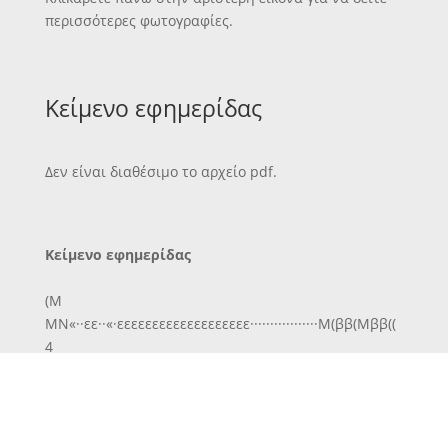
περισσότερες φωτογραφίες.
Κείμενο εφημερίδας
Δεν είναι διαθέσιμο το αρχείο pdf.
Κείμενο εφημερίδας
(Μ
ΜΝ«··εε··«·εεεεεεεεεεεεεεεεεεε·················Μ(ββ(Μββ((
4
ε»
Χαρ&ς α' αυτόν, πού κρΐν μέ χώμα, 1
τοθ φράξουν οί αλλοι τό στάμα, προλάβη {
ί νά π€ΐ ίστω καί μιά συλλαβή δική τού. 5