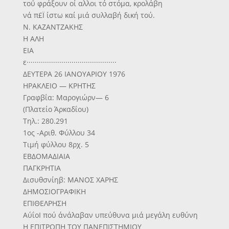
τοΰ φράξουν οί αλλοι τό στόμα, κρολάβη
νά π£Ϊ ίστω καί μιά συλλαβή δική τού.
Ν. ΚΑΖΑΝΤΖΑΚΗΣ
Η ΑΛΗ
ΕΙΑ
ε············································
ΔΕΥΤΕΡΑ 26 ΙΑΝΟΥΑΡΙΟΥ 1976
ΗΡΑΚΛΕΙΟ — ΚΡΗΤΗΣ
Γραφβΐα: Μαρογιώρν— 6
(Πλατείο Άρκαδΐου)
Τηλ.: 280.291
1ος -Αριθ. Φύλλου 34
Τιμή φύλλου 8ρχ. 5
ΕΒΔΟΜΑΔΙΑΙΑ
ΠΑΓΚΡΗΤΙΑ
Δισυθσνίηβ: ΜΑΝΟΣ ΧΑΡΗΣ
ΔΗΜΟΣΙΟΓΡΑΦΙΚΗ
ΕΠΙΘΕΛΡΗΣΗ
ΑύΐοΙ πού άνάλαβαν υπεύθυνα μιά μεγάλη ευθύνη
Η ΕΠΙΤΡΟΠΗ ΤΟΥ ΠΑΝΕΠΙΣΤΗΜΙΟΥ