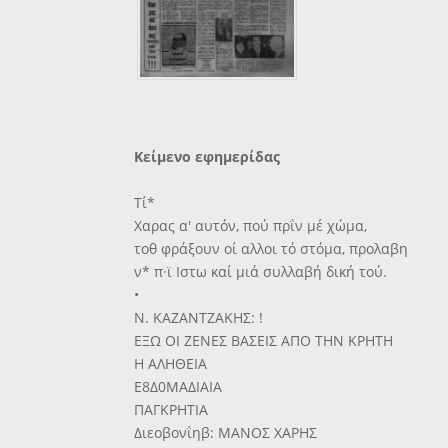
Κείμενο εφημερίδας
Τί*
Χαρας α' αυτόν, πού πρΐν μέ χώμα,
τοθ φράξουν οί αλλοι τό στόμα, προλαβη
ν* π·ϊ Ιστω καί μιά συλλαβή δική τού.
•
Ν. ΚΑΖΑΝΤΖΑΚΗΣ: !
ΕΞΩ ΟΙ ΖΕΝΕΣ ΒΑΣΕΙΣ ΑΠΟ ΤΗΝ ΚΡΗΤΗ
Η ΑΛΗΘΕΙΑ
Ε8Δ0ΜΑΔΙΑΙΑ
ΠΑΓΚΡΗΤΙΑ
Διεοβονΐηβ: ΜΑΝΟΣ ΧΑΡΗΣ