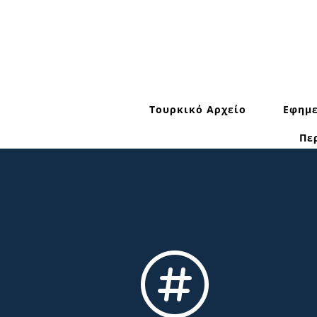
Τουρκικό Αρχείο
Εφημε
Πε
