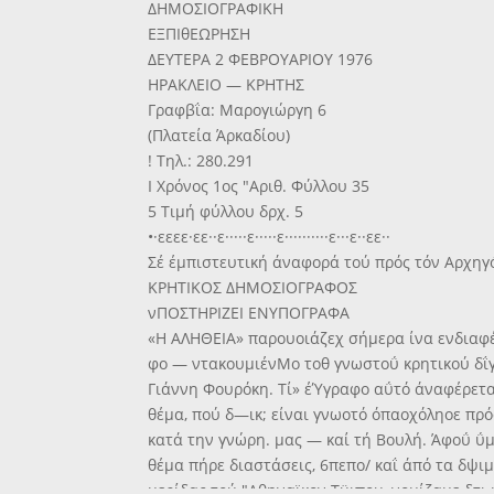
ΔΗΜΟΣΙΟΓΡΑΦΙΚΗ
ΕΞΠΙθΕΩΡΗΣΗ
ΔΕΥΤΕΡΑ 2 ΦΕΒΡΟΥΑΡΙΟΥ 1976
ΗΡΑΚΛΕΙΟ — ΚΡΗΤΗΣ
Γραφβΐα: Μαρογιώργη 6
(Πλατεία Άρκαδίου)
! Τηλ.: 280.291
Ι Χρόνος 1ος "Αριθ. Φύλλου 35
5 Τιμή φύλλου δρχ. 5
•·εεεε·εε··ε·····ε·····ε··········ε···ε··εε··
Σέ έμπιστευτική άναφορά τού πρός τόν Αρχηγ
ΚΡΗΤΙΚΟΣ ΔΗΜΟΣΙΟΓΡΑΦΟΣ
νΠΟΣΤΗΡΙΖΕΙ ΕΝΥΠΟΓΡΑΦΑ
«Η ΑΛΗΘΕΙΑ» παρουοιάζεχ σήμερα ίνα ενδιαφ
φο — ντακουμιένΜο τοθ γνωστοΰ κρητικού δΐγ
Γιάννη Φουρόκη. Τί» έΎγραφο αΰτό άναφέρετα
θέμα, πού δ—ικ; είναι γνωοτό όπαοχόληοε π
κατά την γνώρη. μας — καί τή Βουλή. Άφοΰ ΰ
θέμα πήρε διαστάσεις, 6πεπο/ καΐ άπό τα δψι
μερίδας τού "Αθηναϊκον Τϋιπου, νομίζαμε δτι