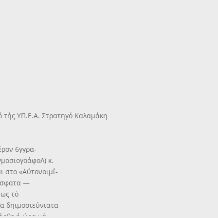
ό τής ΥΠ.Ε.Α. Στρατηγό Καλαμάκη
έρον 6γγρα-
μοσιογοάφοΛ) κ.
ι στο «Αΰτονοιμΐ-
ρόσφατα —
μως τό
μα δηιμοσιεύνιατα
 ήρθε ή ώρα νά