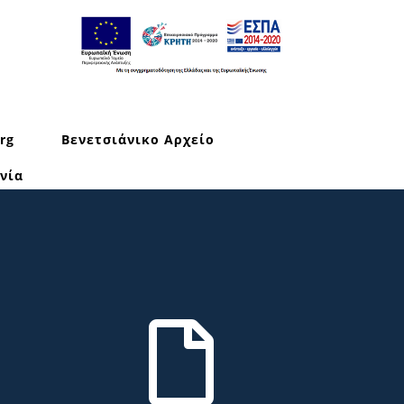
rg
Βενετσιάνικο Αρχείο
νία
