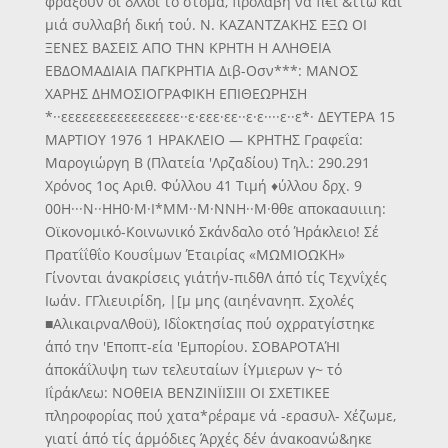
φράξουν οί δλλοι τό στόμα, προλαβη νά π€ΐ &ττω καί
μιά συλλαβή δική τού. Ν. ΚΑΖΑΝΤΖΑΚΗΣ ΕΞΩ ΟΙ
ΞΕΝΕΣ ΒΑΣΕΙΣ ΑΠΟ ΤΗΝ ΚΡΗΤΗ Η ΑΛΗΘΕΙΑ
ΕΒΔΟΜΑΔΙΑΙΑ ΠΑΓΚΡΗΤΙΑ Διβ-Οσν***: ΜΑΝΟΣ
ΧΑΡΗΣ ΔΗΜΟΣΙΟΓΡΑΦΙΚΗ ΕΠΙΘΕΩΡΗΣΗ
*··εεεεεεεεεεεεεεεεε··ε·εεε·εε··ε·ε····ε··ε*· ΔΕΥΤΕΡΑ 15
ΜΑΡΤΙΟΥ 1976 1 ΗΡΑΚΛΕΙΟ — ΚΡΗΤΗΣ Γραφεΐα:
Μαρογιώργη Β (Πλατεία 'Λρζαδίου) Τηλ.: 290.291
Χρόνος 1ος Αριθ. Φύλλου 41 Τιμή ♦ύλλου δρχ. 9
00Η···Ν··ΗΗ0·Μ·Ι*ΜΜ··Μ·ΝΝΗ··Μ·θθε αποκααυιιιη:
Οϊκονομικό-Κοινωνικό Σκάνδαλο οτό Ήράκλειο! Σέ
Πρατΐΐθΐο Κουσΐμων Έταιρίας «ΜΩΜΙΟΩΚΗ»
Γίνονται άνακρίσεις γιάτήν-πιδθΛ άπό τίς Τεχνΐχές
Ιωάν. ΓΓλιευιρίδη, |[μ μης (αιηένανηπ. Σχολές
■ΑλικαιρναΛθοϋ), Ιδΐοκτησίας πού οχρρατγίστηκε
άπό την 'Εποπτ-εία 'Εμπορίου. ΣΟΒΑΡΟΤΑΉΙ
άποκάΐλυψη των τελευταίων ίΥμιερων γ~ τό
ΙΐράκΛεω: ΝΟθΕΙΑ ΒΕΝΖΙΝΪΙΣΙΙΙ ΟΙ ΣΧΕΤΙΚΕΕ
πληροφορίας πού χατα*ρέραμε νά -ερασυλ- Χέζωμε,
γιατί άπό τίς άρμόδιες Άρχές δέν άνακοανώ&ηκε