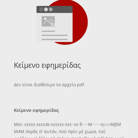
Κείμενο εφημερίδας
Δεν είναι διαθέσιμο το αρχείο pdf.
Κείμενο εφημερίδας
Μεε··εεεεε·εεεε4ε·εεεεεε·εεε··εε·§·····Μ·······ηι·ι<ΜβΜ
Μ4Μ Χαρδς σ' αυτόν, πού πρίν μέ χωμα, τού