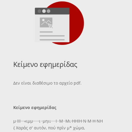
Κείμενο εφημερίδας
Δεν είναι διαθέσιμο το αρχείο pdf.
Κείμενο εφημερίδας
μ·ΙΙΙ···«ιμμ·····ι··μηιι····Ι··Μ··Μι·ΗΗΙΗ·Ν·Μ·Η·ΝΗ
{ Χαράς σ' αυτόν, πού πρΐν μ* χώμα,