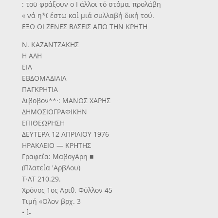
: τοϋ φράξουν ο Ι άλλοι τό στόμα, προλάβη
« νά η*ϊ έστω καί μιά συλλαβή δική τού.
ΕΞΩ ΟΙ ΖΕΝΕΣ ΒΛΣΕΙΣ ΑΠΟ ΤΗΝ ΚΡΗΤΗ
Ν. ΚΑΖΑΝΤΖΑΚΗΣ
Η ΑΛΗ
ΕΙΑ
ΕΒΔΟΜΑΔΙΑΙΛ
ΠΑΓΚΡΗΤΙΑ
Διβοβον**·: ΜΑΝΟΣ ΧΑΡΗΣ
ΔΗΜΟΣΙΟΓΡΑΦΙΚΗΝ
ΕΠΙΘΕΩΡΗΣΗ
ΔΕΥΤΕΡΑ 12 ΑΠΡΙΛΙΟΥ 1976
ΗΡΑΚΛΕΙΟ — ΚΡΗΤΗΣ
Γραφεΐα: ΜαβογΑρη ■
(Πλατεία 'ΑρβΛου)
Τ·ΛΤ 210.29.
Χρόνος 1ος Αριθ. Φύλλον 45
Τιμή «Ολον βρχ. 3
• ί-