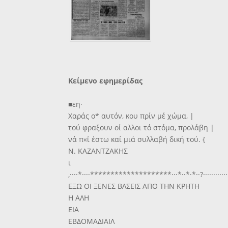
Κείμενο εφημερίδας
■εη·
Χαράς ο* αυτόν, κου πρίν μέ χώμα, |
τού φραξουν οί αλλοι τό στόμα, προλάβη |
νά π«ΐ έστω καί μιά συλλαβή δική τού. {
Ν. ΚΑΖΑΝΤΖΑΚΗΣ
ι
,····*····********************···*··*·*··?··············
ΕΞΩ ΟΙ ΞΕΝΕΣ ΒΛΣΕΙΣ ΑΠΟ ΤΗΝ ΚΡΗΤΗ
Η ΑΛΗ
ΕΙΑ
ΕΒΔΟΜΑΔΙΑΙΛ