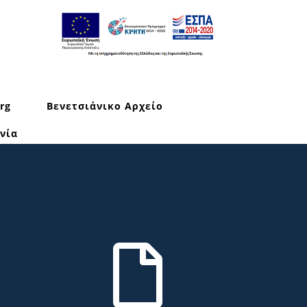
rg
Βενετσιάνικο Αρχείο
νία
