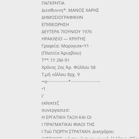
ΠΑΓΚΡΗΤΙΑ
Διεσθυν«η*: ΜΑΝΟΣ ΧΑΡΗΣ
ΔΗΜΟΣΙΟΓΡΑΦΙΚΗΝ
ΕΠΙΘΕΩΡΗΣΗ
ΔΕΥΤΕΡΑ 7ΙΟΥΝΙΟΥ 1976
ΗΡΑΚΛΕΙΟ — ΚΡΗΤΗΣ
Γραφεΐα: Μαρογισκ>Υ1 ·
(Πλατεία ΆριαβΙου)
Τ**.1!! 2Μ-91
Χρόνος 2ος Άρ. Φύλλου 58
Τ,μή «όλλου 8ρχ. 9
••ο·················*························
•1
ϊ'
εκλεκτεζ
συνεργασιεσ:
Η ΕΡΓΑΤΙΚΗ ΤΑΞΗ ΚΑΙ ΟΙ
Ι ΠΡΑΓΜΑΤΙΚΑΙ ΦΙΑΟΙ ΤΗΣ
Ι Τού ΓΙΩΡΓΗ ΣΤΡΑΤΑΚΗ, Δικηγόρου
ΔΥΣΤΥΧΩΣ γιά την άντικειμενική άλήθεια εΤδε