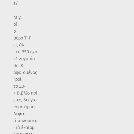
Τή,
ι
Μ γ,
οί
ρ
άέρο Τ1Γ
εί, άλ
. τα 350 έχα
«1 λογαρΐα
βς. Κι
οφα-ομένος
"ροί
τό Σύ-
» Βιβλίο ποί
ε το, δτι γιο
νομε άρμο-
Λεφτε-
ίΐ άπλούστα
Ι ιά έκαΐομ-