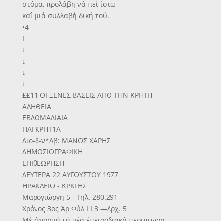
στόμα, προλάβη νά πεΐ ίστω
καΐ μιά συλλαβή δική τού.
•4
Ι
ι
ι
ι
ι
££11 ΟΙ ΞΕΝΕΣ ΒΑΣΕΙΣ ΑΠΟ ΤΗΝ ΚΡΗΤΗ
ΑΛΗΘΕΙΑ
ΕΒΔΟΜΑΔΙΑΙΑ
ΠΑΓΚΡΗΤ1Α
Διο-8-ν*Λβ: ΜΑΝΟΣ ΧΑΡΗΣ
ΔΗΜΟΣΙΟΓΡΑΦΙΚΗ
ΕΠΙθΕΩΡΗΣΗ
ΔΕΥΤΕΡΑ 22 ΑΥΓΟΥΣΤΟΥ 1977
ΗΡΑΚΛΕΙΟ - ΚΡΚΓΗΣ
Μαρογιώργη 5 - Τηλ. 280.291
Χρόνος 3ος Άρ Φύλ Ι Ι 3 —Δρχ. 5
Μέ άφορμή τή υέα έπειοοδιακή περϊπτωοη