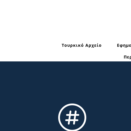
Τουρκικό Αρχείο
Εφημε
Πε
