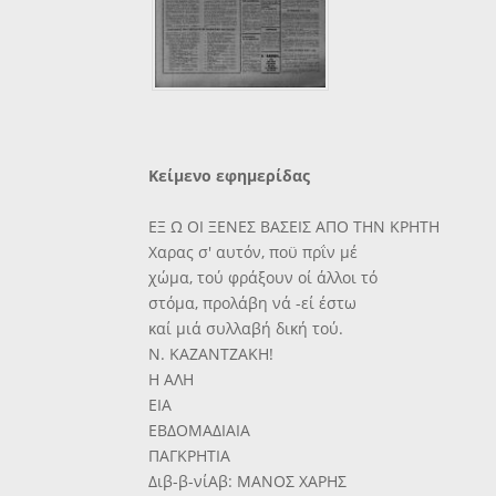
Κείμενο εφημερίδας
ΕΞ Ω ΟΙ ΞΕΝΕΣ ΒΑΣΕΙΣ ΑΠΟ ΤΗΝ ΚΡΗΤΗ
Χαρας σ' αυτόν, ποϋ πρΐν μέ
χώμα, τού φράξουν οί άλλοι τό
στόμα, προλάβη νά -εί έστω
καί μιά συλλαβή δική τού.
Ν. ΚΑΖΑΝΤΖΑΚΗ!
Η ΑΛΗ
ΕΙΑ
ΕΒΔΟΜΑΔΙΑΙΑ
ΠΑΓΚΡΗΤΙΑ
Διβ-β-νίΑβ: ΜΑΝΟΣ ΧΑΡΗΣ