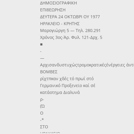
ΔΗΜΟΣΙΟΓΡΑΦΙΚΗ
ΕΠΙ8ΕΩΡΗΣΗ
ΔΕΥΤΕΡΑ 24 ΟΚΤΩΒΡΙ ΟΥ 1977
ΗΡΛΚΛΕΙΟ - ΚΡΗΤΗΣ
Μαρογιώργη 5 — Τηλ. 280.291
Χρόνος 3ος-Άρ. Φυλ. 121-Δρχ. 5
■
-
—
Αρχισανδυστυχώςτρομοκρατικέςένέργειες άντ
ΒΟΜΒΕΣ
ρίχτπκαν χδές τό πρωΐ στό
Γερμανικό Προξενεϊο καί σέ
κατάοτημα Διαλυνά
ρ-
(Ώ
Ο
-*
ΣΤΟ
ΗΡΑΚΛΕΙΟ