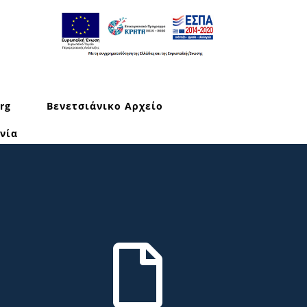
rg
Βενετσιάνικο Αρχείο
νία
