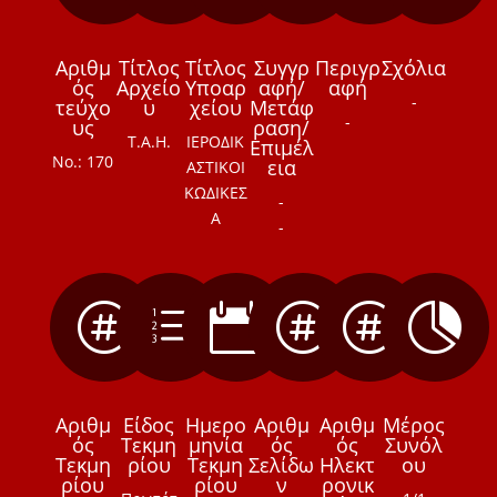
Αριθμ
Τίτλος
Τίτλος
Συγγρ
Περιγρ
Σχόλια
ός
Αρχείο
Υποαρ
αφή/
αφή
-
τεύχο
υ
χείου
Μετάφ
-
υς
ραση/
Τ.Α.Η.
ΙΕΡΟΔΙΚ
Επιμέλ
Νο.: 170
εια
ΑΣΤΙΚΟΙ
ΚΩΔΙΚΕΣ
-
Α
-

e




Αριθμ
Είδος
Ημερο
Αριθμ
Αριθμ
Μέρος
ός
Τεκμη
μηνία
ός
ός
Συνόλ
Τεκμη
ρίου
Τεκμη
Σελίδω
Ηλεκτ
ου
ρίου
ρίου
ν
ρονικ