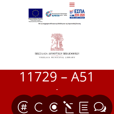
11729 – Α51
-

[
\
l
b
w