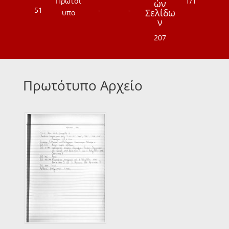
Πρωτότ
1/1
ών
51
-
-
Σελίδω
υπο
ν
207
Πρωτότυπο Αρχείο