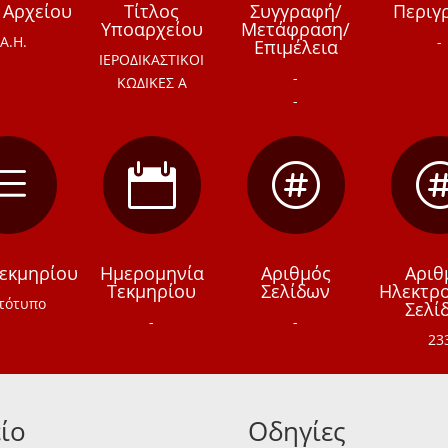
 Αρχείου
Τίτλος
Συγγραφή/
Περιγ
Υποαρχείου
Μετάφραση/
.Α.Η.
-
Επιμέλεια
ΙΕΡΟΔΙΚΑΣΤΙΚΟΙ
-
ΚΩΔΙΚΕΣ Α
-
e


Τεκμηρίου
Ημερομηνία
Αριθμός
Αριθ
Τεκμηρίου
Σελίδων
Ηλεκτρ
τότυπο
Σελί
-
-
23
ίο
Οδηγίες