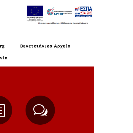
rg
Βενετσιάνικο Αρχείο
νία
b
w