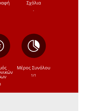
ραφή
Σχόλια
-


μός
Μέρος Συνόλου
ονικών
1/1
δων
3