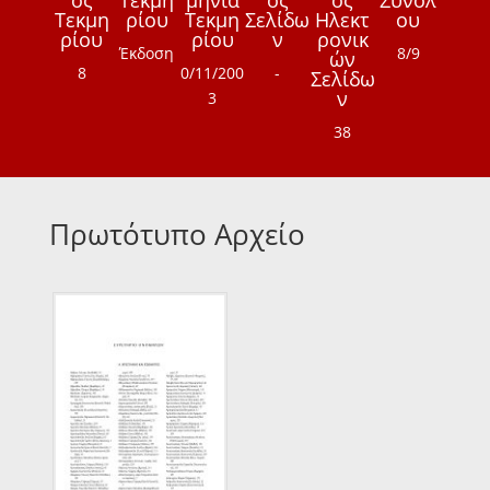
Τεκμη
ρίου
Τεκμη
Σελίδω
Ηλεκτ
ου
ρίου
ρίου
ν
ρονικ
Έκδοση
8/9
ών
8
0/11/200
-
Σελίδω
ν
3
38
Πρωτότυπο Αρχείο