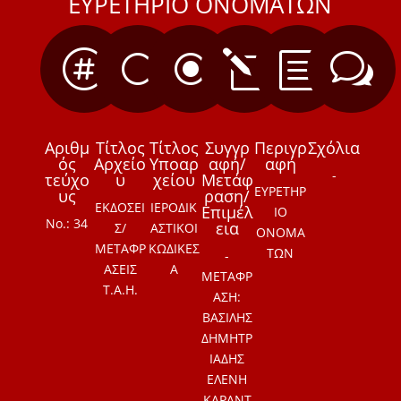
ΕΥΡΕΤΗΡΙΟ ΟΝΟΜΑΤΩΝ

[
\
l
b
w
Αριθμ
Τίτλος
Τίτλος
Συγγρ
Περιγρ
Σχόλια
ός
Αρχείο
Υποαρ
αφή/
αφή
-
τεύχο
υ
χείου
Μετάφ
ΕΥΡΕΤΗΡ
υς
ραση/
ΕΚΔΟΣΕΙ
ΙΕΡΟΔΙΚ
Επιμέλ
ΙΟ
Νο.: 34
εια
Σ/
ΑΣΤΙΚΟΙ
ΟΝΟΜΑ
ΜΕΤΑΦΡ
ΚΩΔΙΚΕΣ
ΤΩΝ
-
ΑΣΕΙΣ
Α
ΜΕΤΑΦΡ
Τ.Α.Η.
ΑΣΗ:
ΒΑΣΙΛΗΣ
ΔΗΜΗΤΡ
ΙΑΔΗΣ
ΕΛΕΝΗ
ΚΑΡΑΝΤ