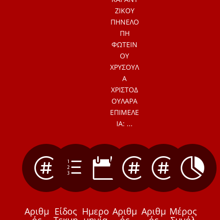
ΖΙΚΟΥ
ΠΗΝΕΛΟ
ΠΗ
ΦΩΤΕΙΝ
ΟΥ
ΧΡΥΣΟΥΛ
Α
ΧΡΙΣΤΟΔ
ΟΥΛΑΡΑ
ΕΠΙΜΕΛΕ
ΙΑ: ...

e




Αριθμ
Είδος
Ημερο
Αριθμ
Αριθμ
Μέρος
ός
Τεκμη
μηνία
ός
ός
Συνόλ